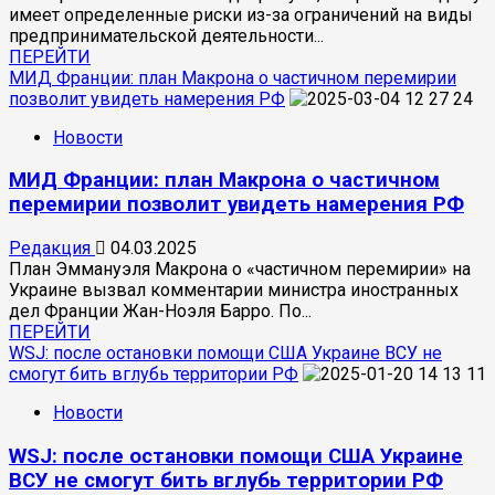
за
имеет определенные риски из-за ограничений на виды
год
предпринимательской деятельности...
Прочитать
ПЕРЕЙТИ
больше
МИД Франции: план Макрона о частичном перемирии
о
позволит увидеть намерения РФ
РИА
Новости
Новости:
За
МИД Франции: план Макрона о частичном
предпринимательство
на
перемирии позволит увидеть намерения РФ
дому
грозит
Редакция
04.03.2025
штраф
План Эммануэля Макрона о «частичном перемирии» на
Украине вызвал комментарии министра иностранных
дел Франции Жан-Ноэля Барро. По...
Прочитать
ПЕРЕЙТИ
больше
WSJ: после остановки помощи США Украине ВСУ не
о
смогут бить вглубь территории РФ
МИД
Новости
Франции:
план
WSJ: после остановки помощи США Украине
Макрона
о
ВСУ не смогут бить вглубь территории РФ