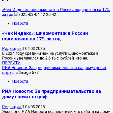
«Чек Индекс»: шиномонтаж в России подорожал на 17%
за год
Новости
«Чек Индекс»: шиномонтаж в России
подорожал на 17% за год
Редакция
04.03.2025
В 2024 году средний чек на услуги шиномонтажа в
России увеличился до 2,6 тыс. рублей, что на...
Прочитать
ПЕРЕЙТИ
больше
РИА Новости: За предпринимательство на дому грозит
о
штраф
«Чек
Новости
Индекс»:
шиномонтаж
РИА Новости: За предпринимательство на
в
России
дому грозит штраф
подорожал
на
Редакция
04.03.2025
17%
Эксперты РИА Новости подчеркнули, что работа на дому