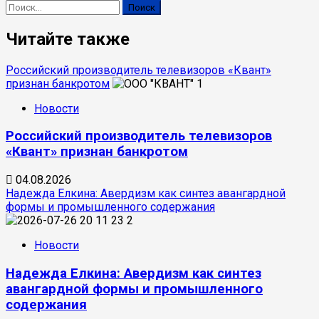
Найти:
россиян
ждут
Читайте также
большего
укрепления
рубля,
Российский производитель телевизоров «Квант»
чтобы
признан банкротом
1
купить
доллары
Новости
Российский производитель телевизоров
«Квант» признан банкротом
04.08.2026
Надежда Елкина: Авердизм как синтез авангардной
формы и промышленного содержания
2
Новости
Надежда Елкина: Авердизм как синтез
авангардной формы и промышленного
содержания