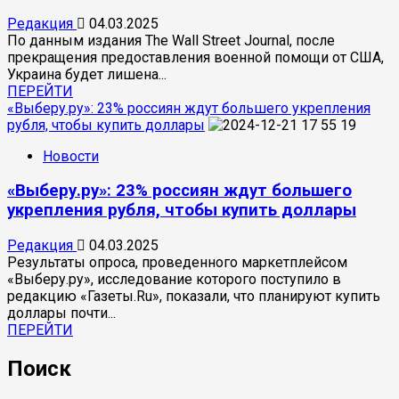
частичном
перемирии
Редакция
04.03.2025
позволит
По данным издания The Wall Street Journal, после
увидеть
прекращения предоставления военной помощи от США,
намерения
Украина будет лишена...
РФ
Прочитать
ПЕРЕЙТИ
больше
«Выберу.ру»: 23% россиян ждут большего укрепления
о
рубля, чтобы купить доллары
WSJ:
Новости
после
остановки
«Выберу.ру»: 23% россиян ждут большего
помощи
США
укрепления рубля, чтобы купить доллары
Украине
ВСУ
Редакция
04.03.2025
не
Результаты опроса, проведенного маркетплейсом
смогут
«Выберу.ру», исследование которого поступило в
бить
редакцию «Газеты.Ru», показали, что планируют купить
вглубь
доллары почти...
территории
Прочитать
ПЕРЕЙТИ
РФ
больше
о
Поиск
«Выберу.ру»:
23%