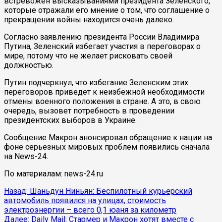
встревожен высказываниями президента Зеленского,
которые отражали его мнение о том, что соглашение о
прекращении войны находится очень далеко.
Согласно заявлению президента России Владимира
Путина, Зеленский избегает участия в переговорах о
мире, потому что не желает рисковать своей
должностью.
Путин подчеркнул, что избегание Зеленским этих
переговоров приведет к неизбежной необходимости
отмены военного положения в стране. А это, в свою
очередь, вызовет потребность в проведении
президентских выборов в Украине.
Сообщение Макрон анонсировал обращение к нации на
фоне серьезных мировых проблем появились сначала
на News-24.
По материалам: news-24.ru
Продолжить
Назад:
Шаньдун Ниньян: Беспилотный курьерский
автомобиль появился на улицах, стоимость
чтение
электроэнергии – всего 0,1 юаня за километр
Далее:
Daily Mail: Стармер и Макрон хотят вместе с