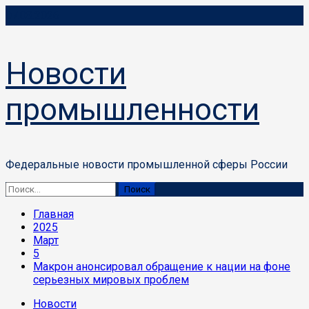
Перейти
07.08.2026
к
содержимому
Новости
промышленности
Федеральные новости промышленной сферы России
Основное
Найти:
меню
Главная
2025
Март
5
Макрон анонсировал обращение к нации на фоне
серьезных мировых проблем
Новости