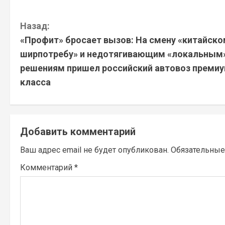
П
Назад:
«Профит» бросает вызов: На смену «китайско
р
ширпотребу» и недотягивающим «локальным
о
решениям пришел российский автовоз премиу
класса
д
о
л
Добавить комментарий
Ваш адрес email не будет опубликован.
Обязательные
ж
Комментарий
*
и
т
ь