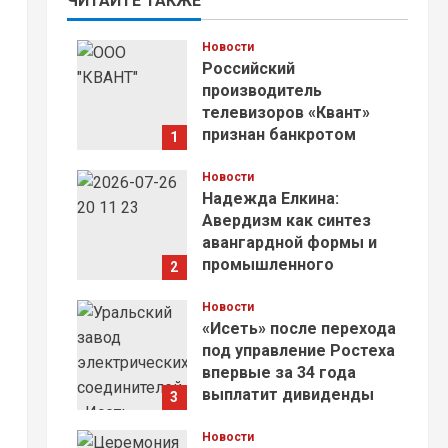
ЧИТАЙТЕ ТАКЖЕ
Новости
Российский
производитель
телевизоров «Квант»
признан банкротом
1
04.08.2026
Новости
Надежда Елкина:
Авердизм как синтез
авангардной формы и
промышленного
2
содержания
Новости
27.07.2026
«Исеть» после перехода
под управление Ростеха
впервые за 34 года
выплатит дивиденды
3
23.07.2026
Новости