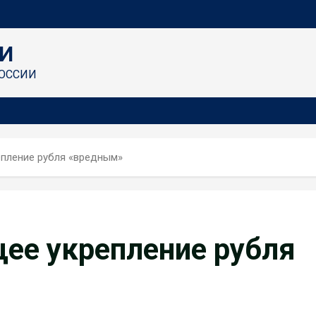
И
ОССИИ
епление рубля «вредным»
щее укрепление рубля