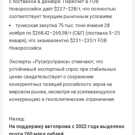
с поставкой в декабре. Пересчёт в FOB
Новороссийск даёт $227–228/т, что полностью
соответствует текущим рыночным условиям;
тунисская закупка 75 тыс. тонн ячменя 28
ноября по $268,42–269,58/т (C&F) (поставка 5–25
января), что эквивалентно $231–233/т FOB
Новороссийск.
Эксперты «Русагротранса» отмечают, что
устойчивый экспортный спрос при стабильных
ценах свидетельствует о сохранении
конкурентных позиций российского зерна на
мировом рынке, несмотря на усиливающуюся
конкуренцию и геополитические ограничения.
П
Назад:
На поддержку автопрома с 2022 года выделено
р
почти 260 млрд рублей