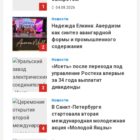
1
04.08.2026
Новости
Надежда Елкина: Авердизм
как синтез авангардной
формы и промышленного
содержания
2
27.07.2026
Новости
«Исеть» после перехода под
управление Ростеха впервые
за 34 года выплатит
дивиденды
3
23.07.2026
Новости
В Санкт-Петербурге
стартовала вторая
международная молодежная
акция «Молодой Янцзы»
4
22.07.2026