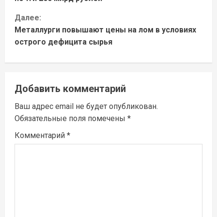
о
Далее:
д
Металлурги повышают цены на лом в условиях
острого дефицита сырья
о
л
Добавить комментарий
ж
Ваш адрес email не будет опубликован.
и
Обязательные поля помечены
*
т
Комментарий
*
ь
ч
т
е