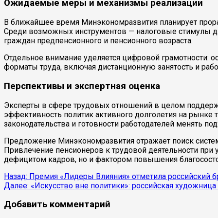
Ожидаемые меры и механизмы реализации
В ближайшее время Минэкономразвития планирует прораб
Среди возможных инструментов — налоговые стимулы для
граждан предпенсионного и пенсионного возраста.
Отдельное внимание уделяется цифровой грамотности: 
форматы труда, включая дистанционную занятость и раб
Перспективы и экспертная оценка
Эксперты в сфере трудовых отношений в целом поддержи
эффективность политик активного долголетия на рынке тр
законодательства и готовности работодателей менять п
Предложение Минэкономразвития отражает поиск систем
Привлечение пенсионеров к трудовой деятельности при 
дефицитом кадров, но и фактором повышения благососто
Продолжить
Назад:
Премия «Лидеры Влияния» отметила российский б
Далее:
«Искусство вне политики»: российская художница п
чтение
Добавить комментарий