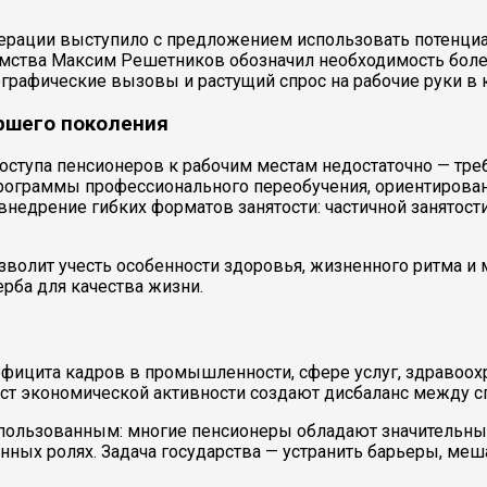
рации выступило с предложением использовать потенциал
омства Максим Решетников обозначил необходимость боле
мографические вызовы и растущий спрос на рабочие руки в
аршего поколения
ступа пенсионеров к рабочим местам недостаточно — тре
рограммы профессионального переобучения, ориентирован
внедрение гибких форматов занятости: частичной занятости
озволит учесть особенности здоровья, жизненного ритма и
рба для качества жизни.
фицита кадров в промышленности, сфере услуг, здравоохр
 рост экономической активности создают дисбаланс между 
использованным: многие пенсионеры обладают значитель
онных ролях. Задача государства — устранить барьеры, ме