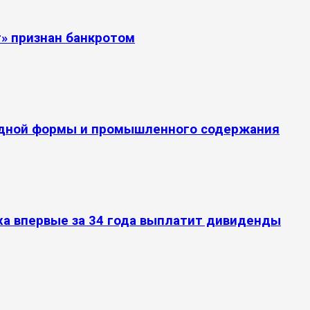
т» признан банкротом
ардной формы и промышленного содержания
ха впервые за 34 года выплатит дивиденды