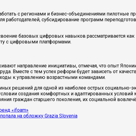
отать с регионами и бизнес-объединениями пилотные про
 работодателей, субсидирование программ переподготовк
освоение базовых цифровых навыков рассматривается как
оту с цифровыми платформами.
вают направление инициативы, отмечая, что опыт Японии
уда. Вместе с тем успех реформ будет зависеть от качест
одходы к управлению возрастными командами.
ных решений для одной из наиболее острых социально-э
условии создания комфортных и адаптированных условий м
яния граждан старшего поколения, их социальной вовлеч
ренд «ifoam»
опала на обложку Grazia Slovenia