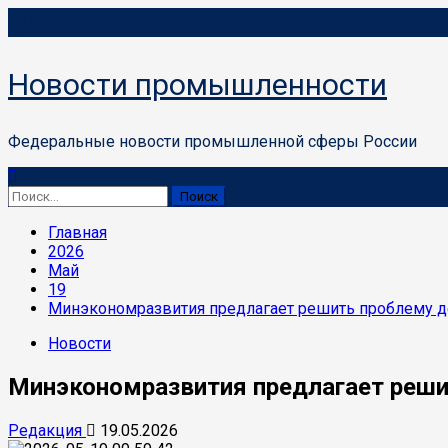
Перейти
08.08.2026
к
содержимому
Новости промышленности
Федеральные новости промышленной сферы России
Основное
меню
Найти:
Главная
2026
Май
19
Минэкономразвития предлагает решить проблему д
Новости
Минэкономразвития предлагает решит
Редакция
19.05.2026