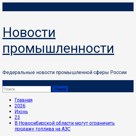
Перейти
07.08.2026
к
содержимому
Новости
промышленности
Федеральные новости промышленной сферы России
Основное
меню
Найти:
Главная
2026
Июнь
23
В Новосибирской области могут ограничить
продажу топлива на АЗС