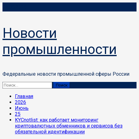
Перейти
07.08.2026
к
содержимому
Новости
промышленности
Федеральные новости промышленной сферы России
Основное
Найти:
меню
Главная
2026
Июнь
25
KYCnotlist: как работает мониторинг
криптовалютных обменников и сервисов без
обязательной идентификации