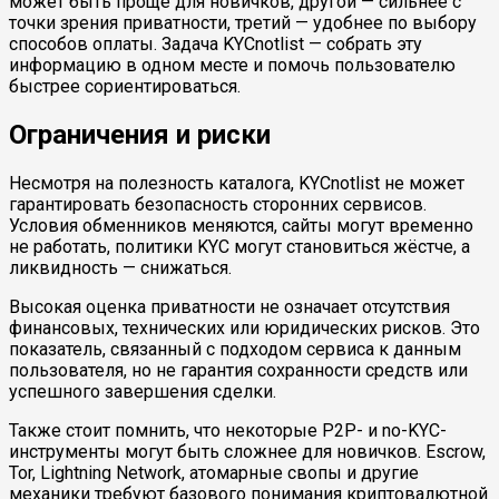
может быть проще для новичков, другой — сильнее с
точки зрения приватности, третий — удобнее по выбору
способов оплаты. Задача KYCnotlist — собрать эту
информацию в одном месте и помочь пользователю
быстрее сориентироваться.
Ограничения и риски
Несмотря на полезность каталога, KYCnotlist не может
гарантировать безопасность сторонних сервисов.
Условия обменников меняются, сайты могут временно
не работать, политики KYC могут становиться жёстче, а
ликвидность — снижаться.
Высокая оценка приватности не означает отсутствия
финансовых, технических или юридических рисков. Это
показатель, связанный с подходом сервиса к данным
пользователя, но не гарантия сохранности средств или
успешного завершения сделки.
Также стоит помнить, что некоторые P2P- и no-KYC-
инструменты могут быть сложнее для новичков. Escrow,
Tor, Lightning Network, атомарные свопы и другие
механики требуют базового понимания криптовалютной