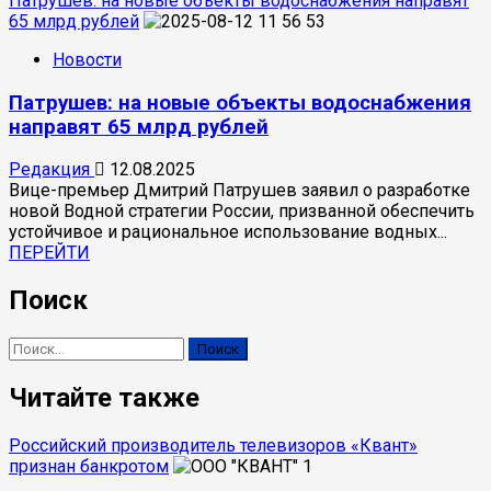
Патрушев: на новые объекты водоснабжения направят
65 млрд рублей
Новости
Патрушев: на новые объекты водоснабжения
направят 65 млрд рублей
Редакция
12.08.2025
Вице-премьер Дмитрий Патрушев заявил о разработке
новой Водной стратегии России, призванной обеспечить
устойчивое и рациональное использование водных...
Прочитать
ПЕРЕЙТИ
больше
о
Поиск
Патрушев:
на
Найти:
новые
объекты
Читайте также
водоснабжения
направят
65
Российский производитель телевизоров «Квант»
млрд
признан банкротом
1
рублей