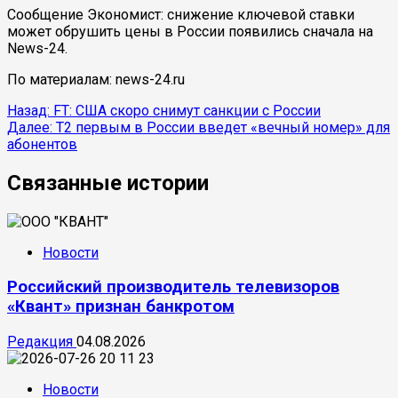
Сообщение Экономист: снижение ключевой ставки
может обрушить цены в России появились сначала на
News-24.
По материалам: news-24.ru
Продолжить
Назад:
FT: США скоро снимут санкции с России
Далее:
Т2 первым в России введет «вечный номер» для
чтение
абонентов
Связанные истории
Новости
Российский производитель телевизоров
«Квант» признан банкротом
Редакция
04.08.2026
Новости