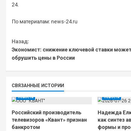
24.
По материалам: news-24.ru
П
Назад:
Экономист: снижение ключевой ставки може
р
обрушить цены в России
о
д
СВЯЗАННЫЕ ИСТОРИИ
о
Новости
Новости
л
Российский производитель
Надежда Елк
ж
телевизоров «Квант» признан
как синтез а
и
банкротом
формы и пр