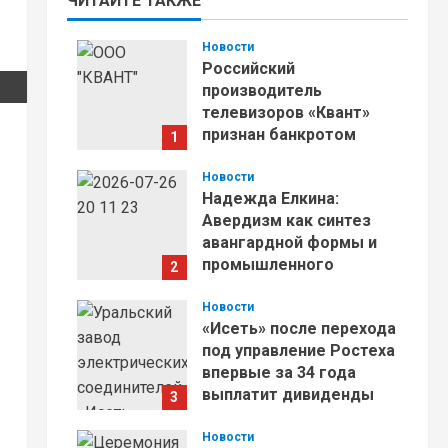
ЧИТАЙТЕ ТАКЖЕ
Новости
Российский
производитель
телевизоров «Квант»
признан банкротом
1
04.08.2026
Новости
Надежда Елкина:
Авердизм как синтез
авангардной формы и
промышленного
2
содержания
Новости
27.07.2026
«Исеть» после перехода
под управление Ростеха
впервые за 34 года
выплатит дивиденды
3
23.07.2026
Новости