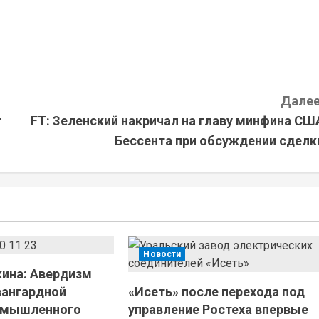
Далее
т
FT: Зеленский накричал на главу минфина СШ
Бессента при обсуждении сделк
Новости
ина: Авердизм
вангардной
«Исеть» после перехода под
омышленного
управление Ростеха впервые