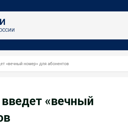
И
ОССИИ
дет «вечный номер» для абонентов
 введет «вечный
ов