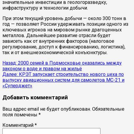
значительные инвестиции в геологоразведку,
инфраструктуру и технологии добычи.
При этом текущий уровень добычи — около 300 тонн в
год — позволяет России удерживать позиции одного из
ключевых игроков на мировом рынке драгоценных
металлов. Дальнейшее развитие отрасли будет
зависеть как от внутренних факторов (налоговое
регулирование, доступ к финансированию, логистика),
так и от внешнеэкономической конъюнктуры.
Продолжить
Назад:
2000 семей в Подмосковье оказались между
законом о воде и правом на жильё
чтение
Далее:
КРЭТ запускает строительство нового цеха по
выпуску авиационных систем для самолетов МС-21 и
«Суперджет»
Добавить комментарий
Ваш адрес email не будет опубликован.
Обязательные
поля помечены
*
Комментарий
*